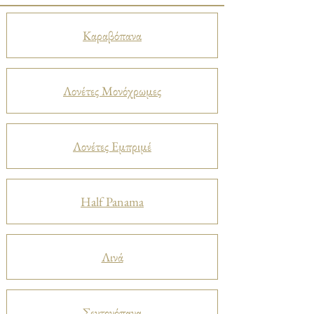
Καραβόπανα
Λονέτες Μονόχρωμες
Λονέτες Εμπριμέ
Half Panama
Λινά
Σεντονόπανα