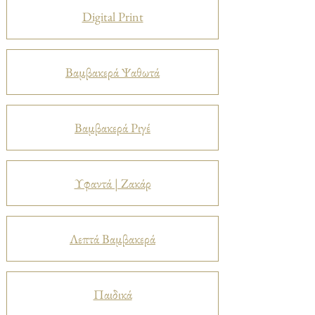
Digital Print
Βαμβακερά Ψαθωτά
Βαμβακερά Ριγέ
Υφαντά | Ζακάρ
Λεπτά Βαμβακερά
Παιδικά