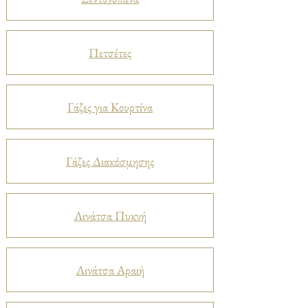
Πετσέτες
Γάζες για Κουρτίνα
Γάζες Διακόσμησης
Λινάτσα Πυκνή
Λινάτσα Αραιή