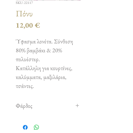
SKU: 22117
Πόνυ
Τιμή
12,00 €
Ύφασμα λονέτα. Σύνθεση
80% βαμβάκι & 20%
πολυέστερ.
Κατάλληλη για κουρτίνες,
καλύμματα, μαξιλάρια,
τσάντες.
Φάρδος
2,80 m