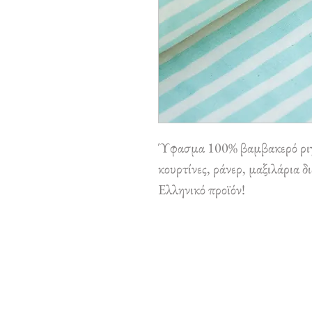
Ύφασμα 100% βαμβακερό ριγέ
κουρτίνες, ράνερ, μαξιλάρια 
Ελληνικό προϊόν!