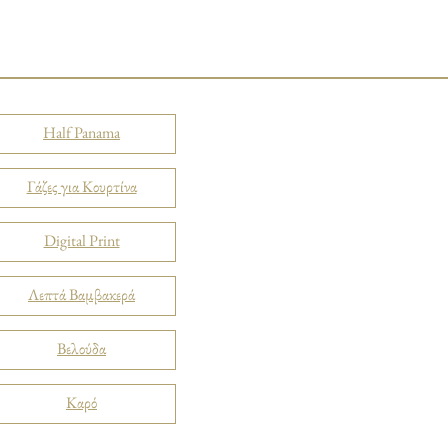
Half Panama
Γάζες για Κουρτίνα
Digital Print
Λεπτά Βαμβακερά
Βελούδα
Καρό