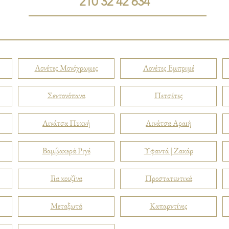
210 32 42 634
Λονέτες Μονόχρωμες
Λονέτες Εμπριμέ
Σεντονόπανα
Πετσέτες
Λινάτσα Πυκνή
Λινάτσα Αραιή
Βαμβακερά Ριγέ
Υφαντά | Ζακάρ
Για κουζίνα
Προστατευτικά
Μεταξωτά
Καπαρντίνες