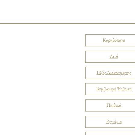
Καραβόπανα
Λινά
Γάζες Διακόσμησης
Βαμβακερά Ψαθωτά
Παιδικά
Ριχτάρια