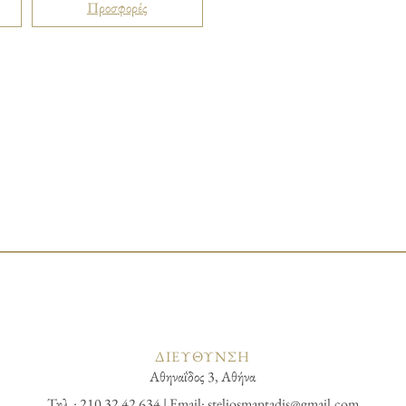
Προσφορές
ΔΙΕΥΘΥΝΣΗ
Αθηναΐδος 3, Αθήνα
Τηλ.: 210 32 42 634 | Email:
steliosmantadis@gmail.com