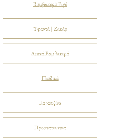
Βαμβακερά Ριγέ
Υφαντά | Ζακάρ
Λεπτά Βαμβακερά
Παιδικά
Για κουζίνα
Προστατευτικά