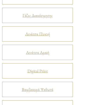
Γάζες Διακόσμησης
Λινάτσα Πυκνή
Λινάτσα Αραιή
Digital Print
Βαμβακερά Ψαθωτά