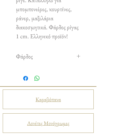
ριγέ. Κατάλληλο για
μπομπονιέρες, κουρτίνες,
ράνερ, μαξιλάρια
διακοσμητικά. Φάρδος ρίγας
1 cm. Ελληνικό προϊόν!
Φάρδος
2.80 m
Καραβόπανα
Λονέτες Μονόχρωμες