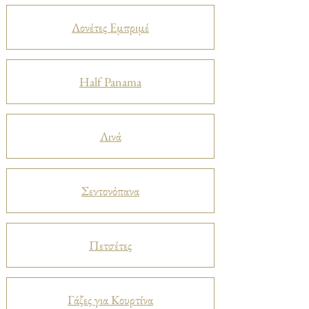
Λονέτες Εμπριμέ
Half Panama
Λινά
Σεντονόπανα
Πετσέτες
Γάζες για Κουρτίνα