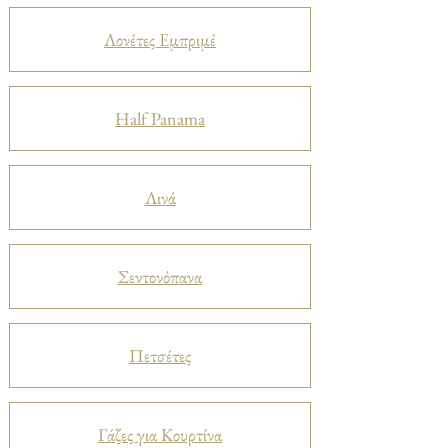
Λονέτες Εμπριμέ
Half Panama
Λινά
Σεντονόπανα
Πετσέτες
Γάζες για Κουρτίνα