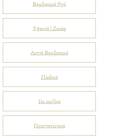
Βαμβακερά Ριγέ
Υφαντά | Ζακάρ
Λεπτά Βαμβακερά
Παιδικά
Για κουζίνα
Προστατευτικά