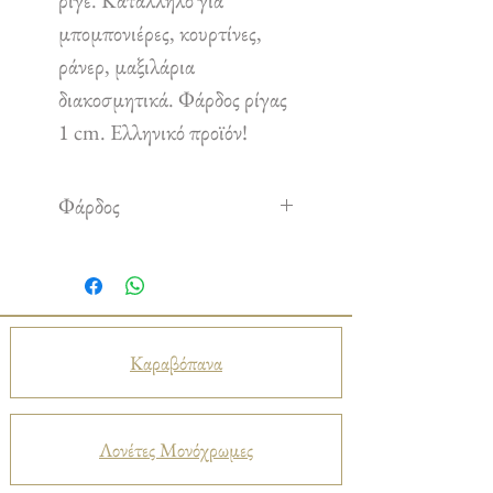
ριγέ. Κατάλληλο για
μπομπονιέρες, κουρτίνες,
ράνερ, μαξιλάρια
διακοσμητικά. Φάρδος ρίγας
1 cm. Ελληνικό προϊόν!
Φάρδος
2.80 m
Καραβόπανα
Λονέτες Μονόχρωμες