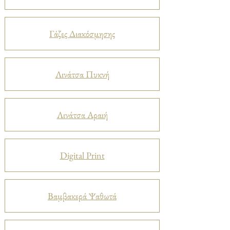
Γάζες Διακόσμησης
Λινάτσα Πυκνή
Λινάτσα Αραιή
Digital Print
Βαμβακερά Ψαθωτά