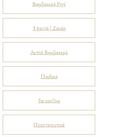
Βαμβακερά Ριγέ
Υφαντά | Ζακάρ
Λεπτά Βαμβακερά
Παιδικά
Για κουζίνα
Προστατευτικά