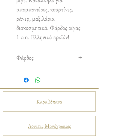
ριγέ. Κατάλληλο για
μπομπονιέρες, κουρτίνες,
ράνερ, μαξιλάρια
διακοσμητικά. Φάρδος ρίγας
1 cm. Ελληνικό προϊόν!
Φάρδος
2.80 m
Καραβόπανα
Λονέτες Μονόχρωμες