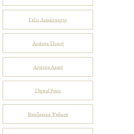
Γάζες Διακόσμησης
Λινάτσα Πυκνή
Λινάτσα Αραιή
Digital Print
Βαμβακερά Ψαθωτά