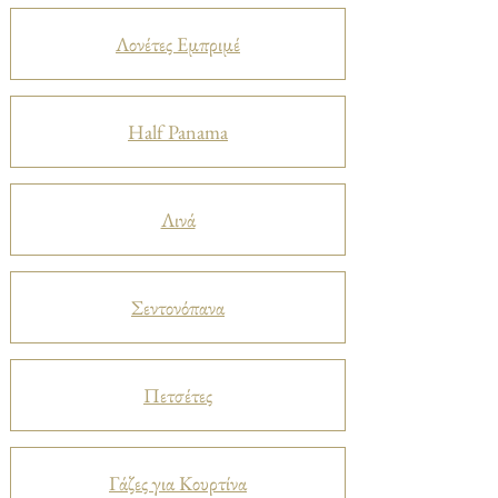
Λονέτες Εμπριμέ
Half Panama
Λινά
Σεντονόπανα
Πετσέτες
Γάζες για Κουρτίνα