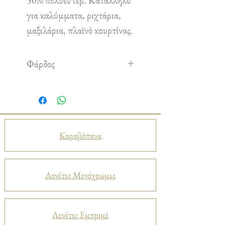
50% πολυέστερ. Κατάλληλο
για καλύμματα, ριχτάρια,
μαξιλάρια, πλαϊνό κουρτίνας.
Φάρδος
2,80 m
Καραβόπανα
Λονέτες Μονόχρωμες
Λονέτες Εμπριμέ