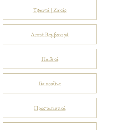
Υφαντά | Ζακάρ
Λεπτά Βαμβακερά
Παιδικά
Για κουζίνα
Προστατευτικά
Βελούδα