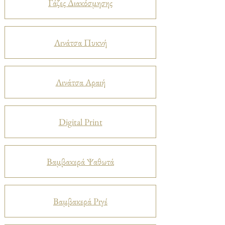
Γάζες Διακόσμησης
Λινάτσα Πυκνή
Λινάτσα Αραιή
Digital Print
Βαμβακερά Ψαθωτά
Βαμβακερά Ριγέ