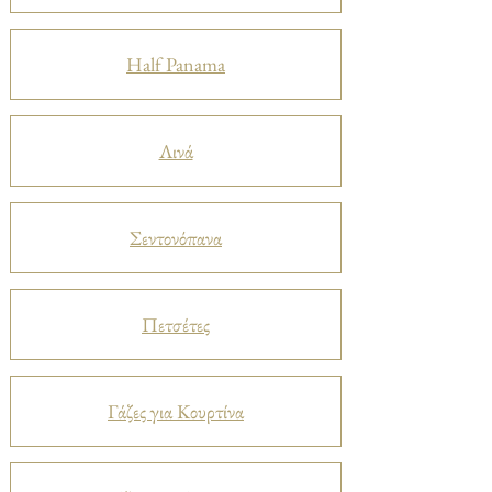
Half Panama
Λινά
Σεντονόπανα
Πετσέτες
Γάζες για Κουρτίνα