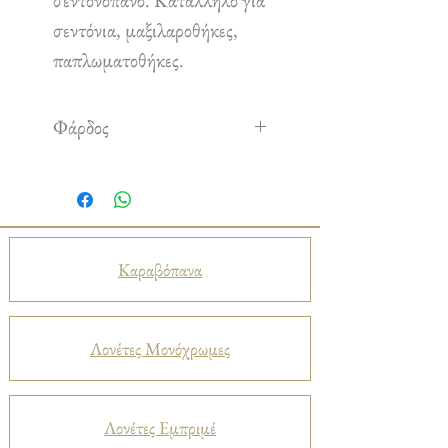
σεντονόπανο. Κατάλληλο για
σεντόνια, μαξιλαροθήκες,
παπλωματοθήκες.
Φάρδος
2,40 m
Καραβόπανα
Λονέτες Μονόχρωμες
Λονέτες Εμπριμέ