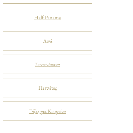
Half Panama
Λινά
Σεντονόπανα
Πετσέτες
Γάζες για Κουρτίνα