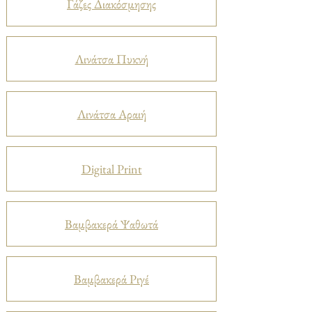
Γάζες Διακόσμησης
Λινάτσα Πυκνή
Λινάτσα Αραιή
Digital Print
Βαμβακερά Ψαθωτά
Βαμβακερά Ριγέ