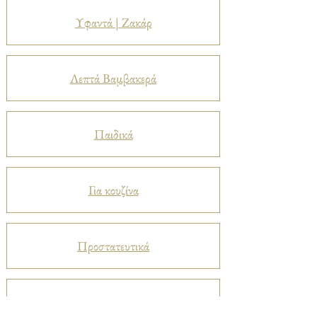
Υφαντά | Ζακάρ
Λεπτά Βαμβακερά
Παιδικά
Για κουζίνα
Προστατευτικά
Βελούδα