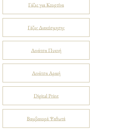
Γάζες για Κουρτίνα
Γάζες Διακόσμησης
Λινάτσα Πυκνή
Λινάτσα Αραιή
Digital Print
Βαμβακερά Ψαθωτά