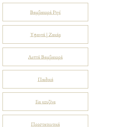
Βαμβακερά Ριγέ
Υφαντά | Ζακάρ
Λεπτά Βαμβακερά
Παιδικά
Για κουζίνα
Προστατευτικά