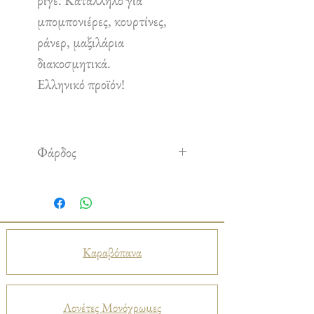
ριγέ. Κατάλληλο για
μπομπονιέρες, κουρτίνες,
ράνερ, μαξιλάρια
διακοσμητικά.
Ελληνικό προϊόν!
Φάρδος
2.80 m
Καραβόπανα
Λονέτες Μονόχρωμες