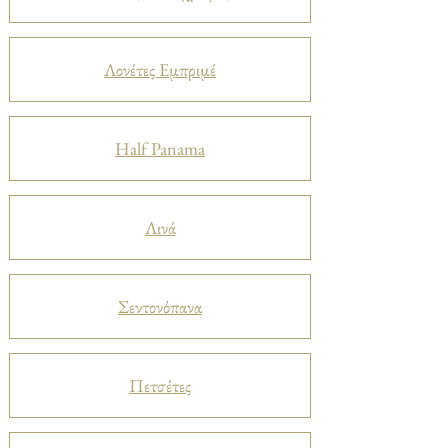
Λονέτες Εμπριμέ
Half Panama
Λινά
Σεντονόπανα
Πετσέτες