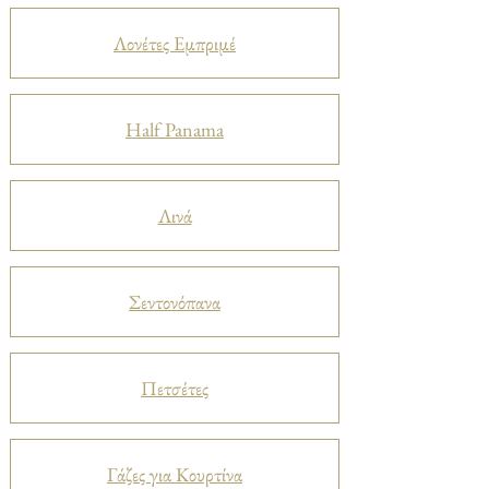
Λονέτες Εμπριμέ
Half Panama
Λινά
Σεντονόπανα
Πετσέτες
Γάζες για Κουρτίνα