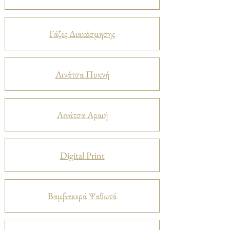
Γάζες Διακόσμησης
Λινάτσα Πυκνή
Λινάτσα Αραιή
Digital Print
Βαμβακερά Ψαθωτά