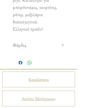
ριγέ. Κατάλληλο για
μπομπονιέρες, κουρτίνες,
ράνερ, μαξιλάρια
διακοσμητικά.
Ελληνικό προϊόν!
Φάρδος
2.80 m
Καραβόπανα
Λονέτες Μονόχρωμες