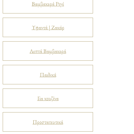
Βαμβακερά Ριγέ
Υφαντά | Ζακάρ
Λεπτά Βαμβακερά
Παιδικά
Για κουζίνα
Προστατευτικά