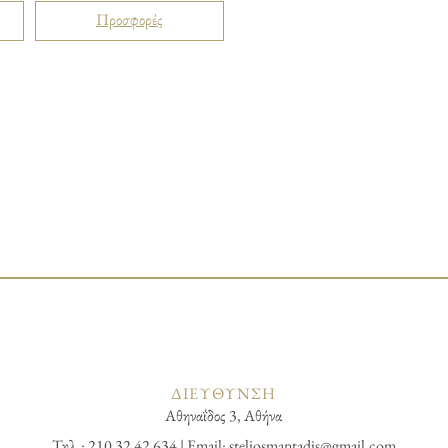
Προσφορές
ΔΙΕΥΘΥΝΣΗ
Αθηναΐδος 3, Αθήνα
Τηλ.: 210 32 42 634 | Email:
steliosmantadis@gmail.com