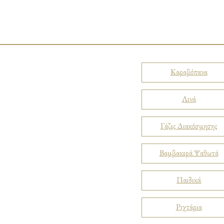
Καραβόπανα
Λινά
Γάζες Διακόσμησης
Βαμβακερά Ψαθωτά
Παιδικά
Ριχτάρια