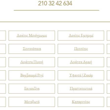
210 32 42 634
Λονέτες Μονόχρωμες
Λονέτες Εμπριμέ
Σεντονόπανα
Πετσέτες
Λινάτσα Πυκνή
Λινάτσα Αραιή
Βαμβακερά Ριγέ
Υφαντά | Ζακάρ
Για κουζίνα
Προστατευτικά
Μεταξωτά
Καπαρντίνες