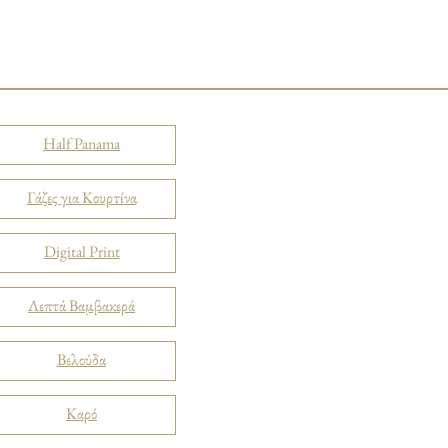
Half Panama
Γάζες για Κουρτίνα
Digital Print
Λεπτά Βαμβακερά
Βελούδα
Καρό