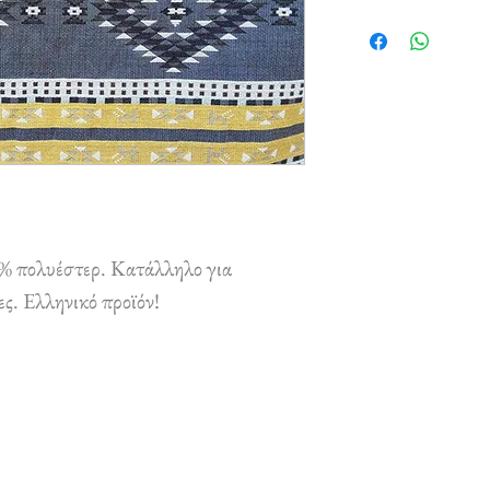
% πολυέστερ. Κατάλληλο για
ες. Ελληνικό προϊόν!