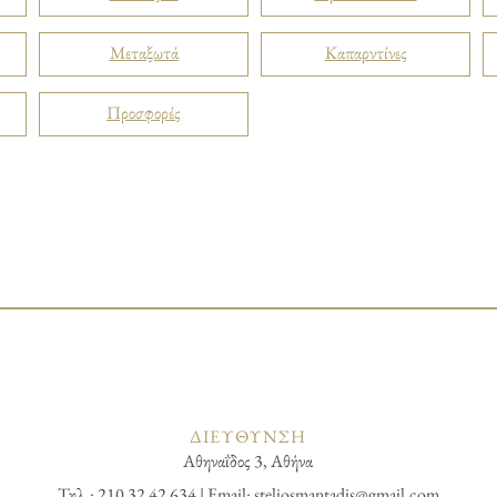
Μεταξωτά
Καπαρντίνες
Προσφορές
ΔΙΕΥΘΥΝΣΗ
Αθηναΐδος 3, Αθήνα
Τηλ.: 210 32 42 634 | Email:
steliosmantadis@gmail.com