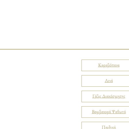
Καραβόπανα
Λινά
Γάζες Διακόσμησης
Βαμβακερά Ψαθωτά
Παιδικά