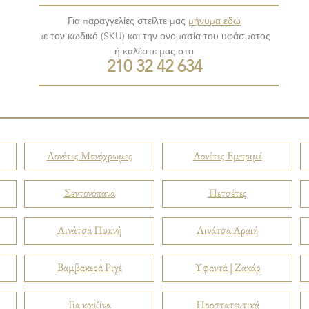
Για παραγγελίες στείλτε μας
μήνυμα εδώ
με τον κωδικό (SKU) και την ονομασία του υφάσματος
ή καλέστε μας στο
210 32 42 634
Λονέτες Μονόχρωμες
Λονέτες Εμπριμέ
Σεντονόπανα
Πετσέτες
Λινάτσα Πυκνή
Λινάτσα Αραιή
Βαμβακερά Ριγέ
Υφαντά | Ζακάρ
Για κουζίνα
Προστατευτικά