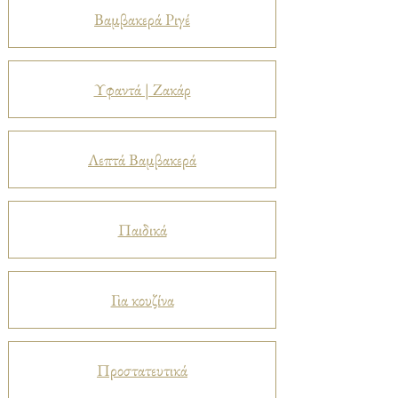
Βαμβακερά Ριγέ
Υφαντά | Ζακάρ
Λεπτά Βαμβακερά
Παιδικά
Για κουζίνα
Προστατευτικά