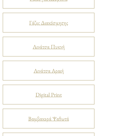
Γάζες Διακόσμησης
Λινάτσα Πυκνή
Λινάτσα Αραιή
Digital Print
Βαμβακερά Ψαθωτά