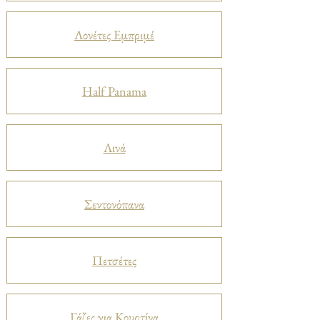
Λονέτες Εμπριμέ
Half Panama
Λινά
Σεντονόπανα
Πετσέτες
Γάζες για Κουρτίνα