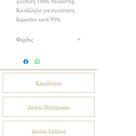
Σύνθεση 100% πολυέστερ.
Κατάλληλο για συσκότιση
δωματίου κατά 95%.
Φάρδος
2,80 m
Καραβόπανα
Λονέτες Μονόχρωμες
Λονέτες Εμπριμέ