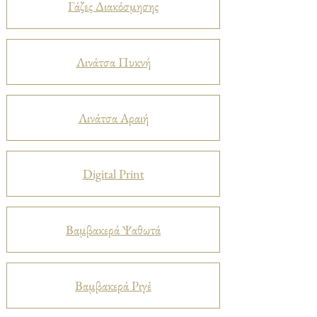
Γάζες Διακόσμησης
Λινάτσα Πυκνή
Λινάτσα Αραιή
Digital Print
Βαμβακερά Ψαθωτά
Βαμβακερά Ριγέ