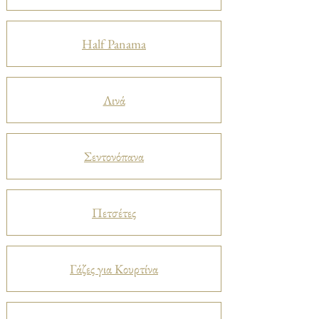
Half Panama
Λινά
Σεντονόπανα
Πετσέτες
Γάζες για Κουρτίνα