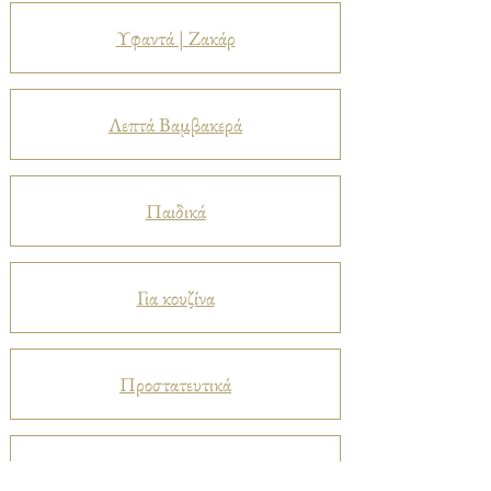
Υφαντά | Ζακάρ
Λεπτά Βαμβακερά
Παιδικά
Για κουζίνα
Προστατευτικά
Βελούδα