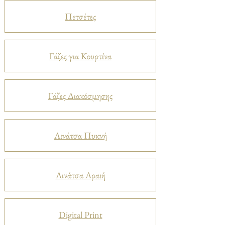
Πετσέτες
Γάζες για Κουρτίνα
Γάζες Διακόσμησης
Λινάτσα Πυκνή
Λινάτσα Αραιή
Digital Print