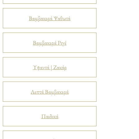
Βαμβακερά Ψαθωτά
Βαμβακερά Ριγέ
Υφαντά | Ζακάρ
Λεπτά Βαμβακερά
Παιδικά