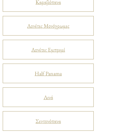
Καραβόπανα
Λονέτες Μονόχρωμες
Λονέτες Εμπριμέ
Half Panama
Λινά
Σεντονόπανα