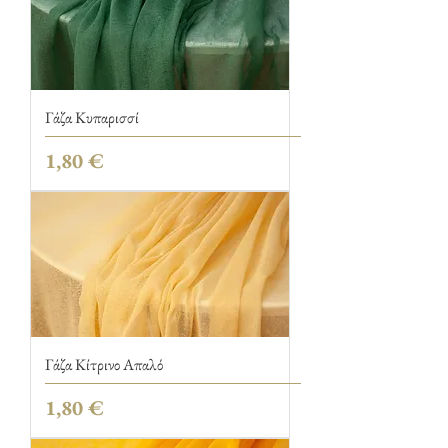
Γάζα Κυπαρισσί
Τιμή
1,80 €
Γάζα Κίτρινο Απαλό
Τιμή
1,80 €