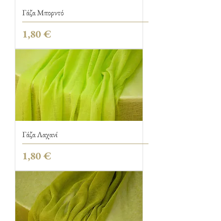
Γάζα Μπορντό
Τιμή
1,80 €
Γάζα Λαχανί
Τιμή
1,80 €