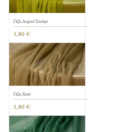
Γάζα Λαχανί Σκούρο
Τιμή
1,80 €
Γάζα Χακί
Τιμή
1,80 €