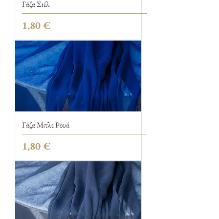
Γάζα Σιέλ
Τιμή
1,80 €
Γάζα Μπλε Ρουά
Τιμή
1,80 €