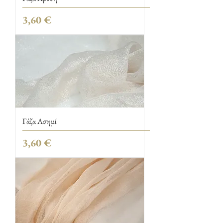
Τιμή
3,60 €
Γάζα Ασημί
Τιμή
3,60 €