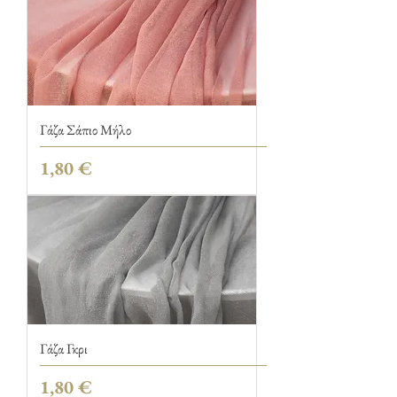
Γάζα Σάπιο Μήλο
Τιμή
1,80 €
Γάζα Γκρι
Τιμή
1,80 €