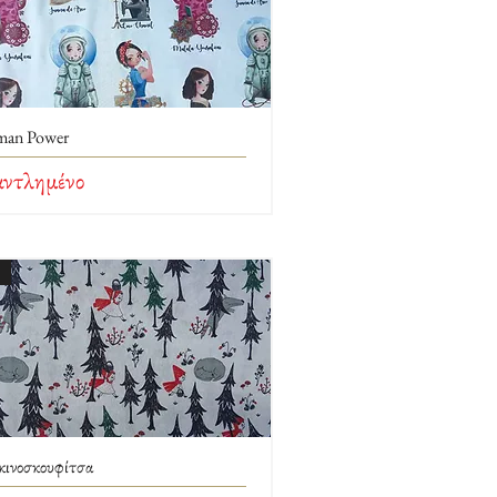
an Power
αντλημένο
κινοσκουφίτσα