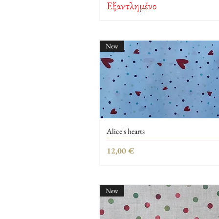
Εξαντλημένο
New
Alice's hearts
Τιμή
12,00 €
New