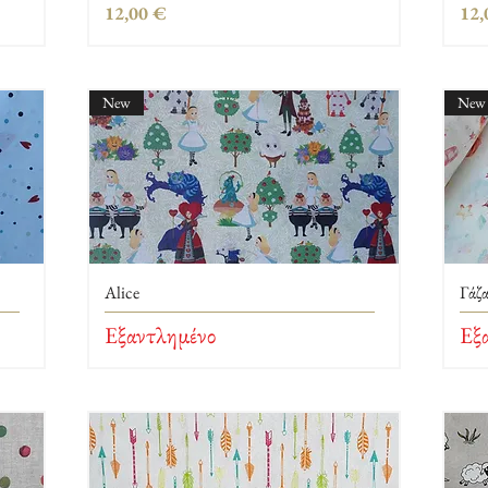
Τιμή
Τιμ
12,00 €
12,
New
New
Alice
Γάζ
Εξαντλημένο
Εξ