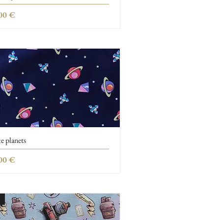
ή
00 €
e planets
ή
00 €