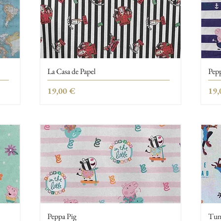
La Casa de Papel
Pepp
Τιμή
Τιμ
19,00 €
19,
Peppa Pig
Tun