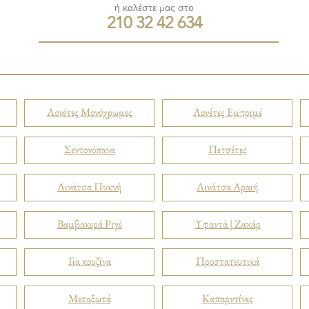
ή καλέστε μας στο
210 32 42 634
Λονέτες Μονόχρωμες
Λονέτες Εμπριμέ
Σεντονόπανα
Πετσέτες
Λινάτσα Πυκνή
Λινάτσα Αραιή
Βαμβακερά Ριγέ
Υφαντά | Ζακάρ
Για κουζίνα
Προστατευτικά
Μεταξωτά
Καπαρντίνες