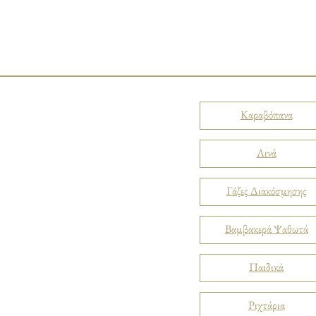
Καραβόπανα
Λινά
Γάζες Διακόσμησης
Βαμβακερά Ψαθωτά
Παιδικά
Ριχτάρια