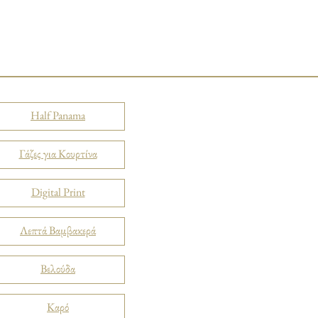
Half Panama
Γάζες για Κουρτίνα
Digital Print
Λεπτά Βαμβακερά
Βελούδα
Καρό