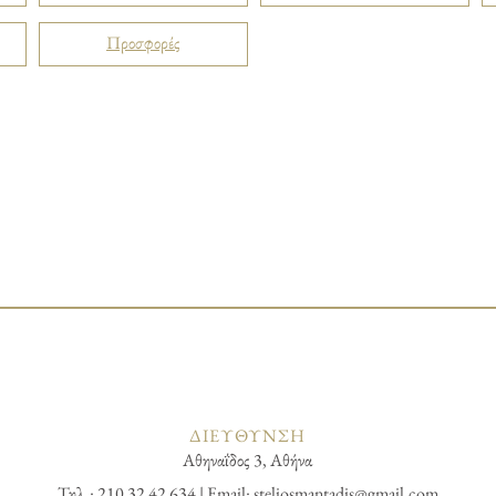
Προσφορές
ΔΙΕΥΘΥΝΣΗ
Αθηναΐδος 3, Αθήνα
Τηλ.: 210 32 42 634 | Email:
steliosmantadis@gmail.com