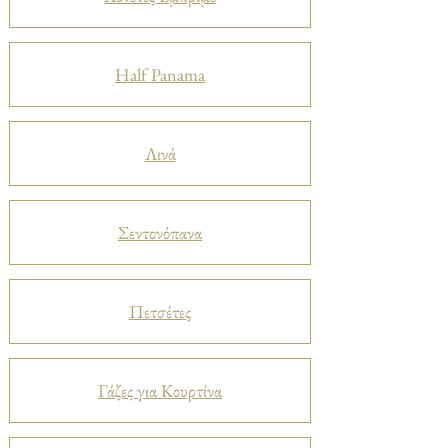
Half Panama
Λινά
Σεντονόπανα
Πετσέτες
Γάζες για Κουρτίνα