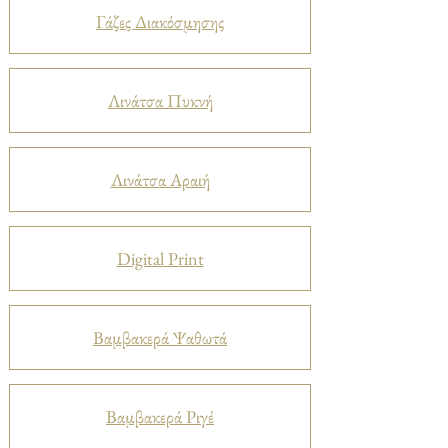
Γάζες Διακόσμησης
Λινάτσα Πυκνή
Λινάτσα Αραιή
Digital Print
Βαμβακερά Ψαθωτά
Βαμβακερά Ριγέ