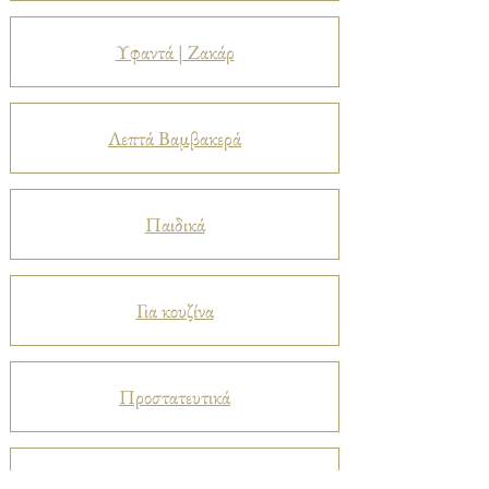
Υφαντά | Ζακάρ
Λεπτά Βαμβακερά
Παιδικά
Για κουζίνα
Προστατευτικά
Βελούδα