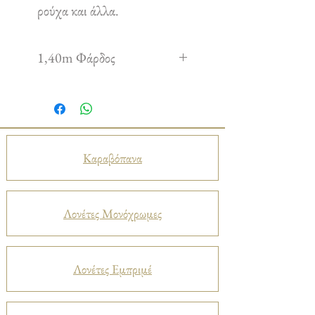
ρούχα και άλλα.
1,40m Φάρδος
Καραβόπανα
Λονέτες Μονόχρωμες
Λονέτες Εμπριμέ