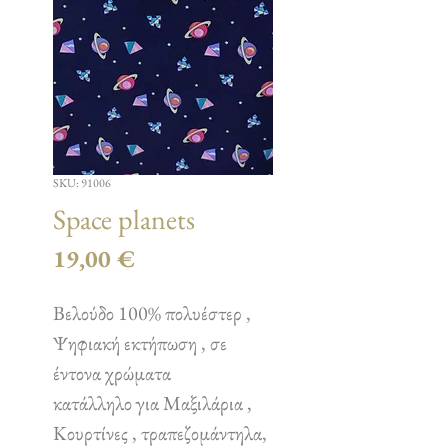
SKU: 91006
Space planets
Τιμή
19,00 €
Βελούδο 100% πολυέστερ ,
Ψηφιακή εκτήπωση , σε
έντονα χρώματα
κατάλληλο για Μαξιλάρια ,
Κουρτίνες , τραπεζομάντηλα,