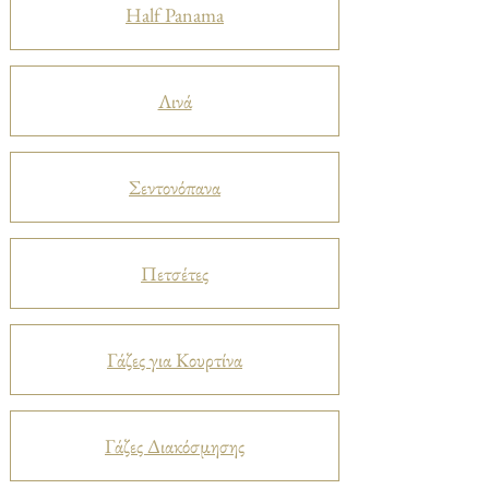
Half Panama
Λινά
Σεντονόπανα
Πετσέτες
Γάζες για Κουρτίνα
Γάζες Διακόσμησης