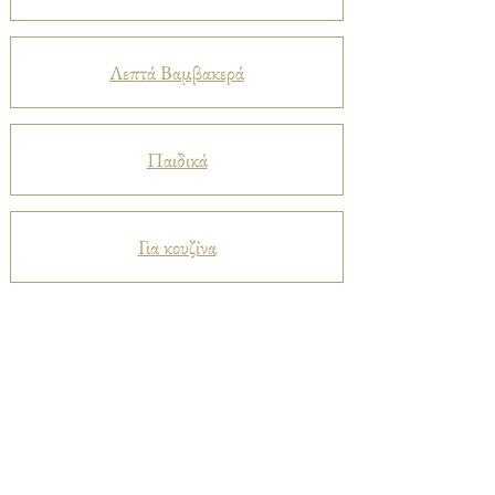
Λεπτά Βαμβακερά
Παιδικά
Για κουζίνα
Προστατευτικά
Βελούδα