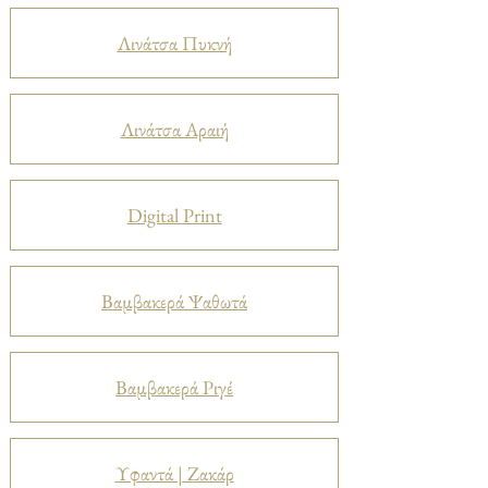
Λινάτσα Πυκνή
Λινάτσα Αραιή
Digital Print
Βαμβακερά Ψαθωτά
Βαμβακερά Ριγέ
Υφαντά | Ζακάρ