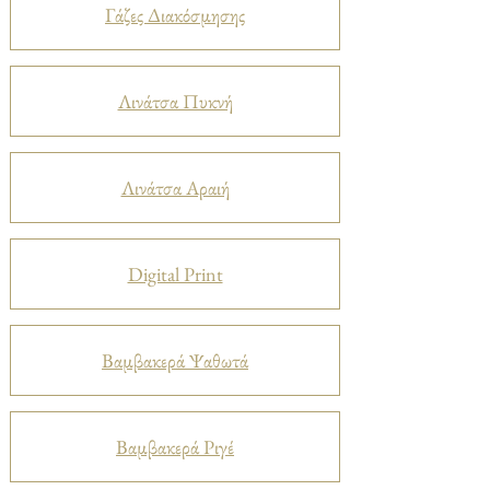
Γάζες Διακόσμησης
Λινάτσα Πυκνή
Λινάτσα Αραιή
Digital Print
Βαμβακερά Ψαθωτά
Βαμβακερά Ριγέ