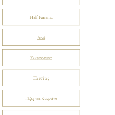
Half Panama
Λινά
Σεντονόπανα
Πετσέτες
Γάζες για Κουρτίνα