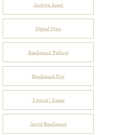
Λινάτσα Αραιή
Digital Print
Βαμβακερά Ψαθωτά
Βαμβακερά Ριγέ
Υφαντά | Ζακάρ
Λεπτά Βαμβακερά