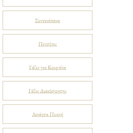
Σεντονόπανα
Πετσέτες
Γάζες για Κουρτίνα
Γάζες Διακόσμησης
Λινάτσα Πυκνή