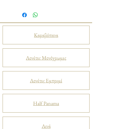
Καραβόπανα
Λονέτες Μονόχρωμες
Λονέτες Εμπριμέ
Half Panama
Λινά