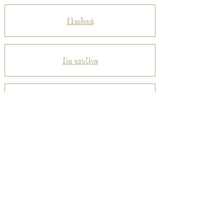
Παιδικά
Για κουζίνα
Προστατευτικά
Βελούδα
Ριχτάρια
Μεταξωτά