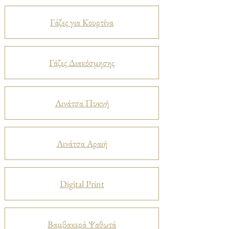
Γάζες για Κουρτίνα
Γάζες Διακόσμησης
Λινάτσα Πυκνή
Λινάτσα Αραιή
Digital Print
Βαμβακερά Ψαθωτά