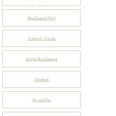
Βαμβακερά Ριγέ
Υφαντά | Ζακάρ
Λεπτά Βαμβακερά
Παιδικά
Για κουζίνα