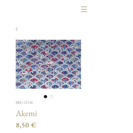
SKU: 21136
Akemi
Τιμή
8,50 €