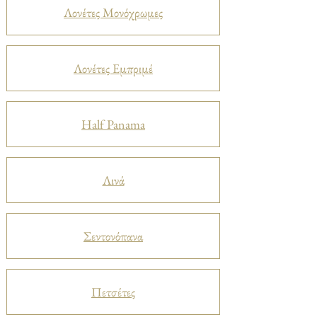
Λονέτες Μονόχρωμες
Λονέτες Εμπριμέ
Half Panama
Λινά
Σεντονόπανα
Πετσέτες