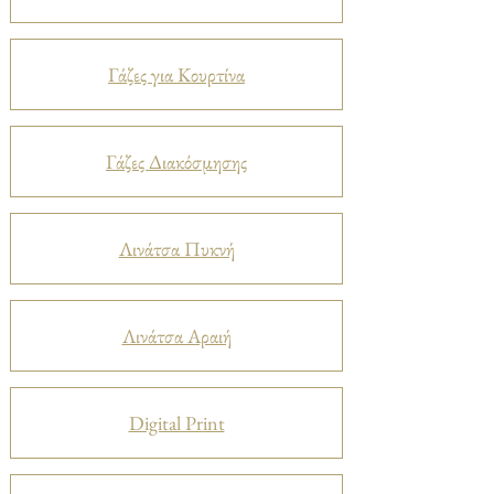
Γάζες για Κουρτίνα
Γάζες Διακόσμησης
Λινάτσα Πυκνή
Λινάτσα Αραιή
Digital Print