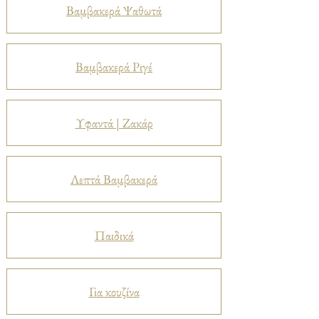
Βαμβακερά Ψαθωτά
Βαμβακερά Ριγέ
Υφαντά | Ζακάρ
Λεπτά Βαμβακερά
Παιδικά
Για κουζίνα