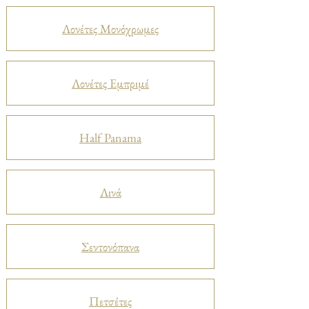
Λονέτες Μονόχρωμες
Λονέτες Εμπριμέ
Half Panama
Λινά
Σεντονόπανα
Πετσέτες