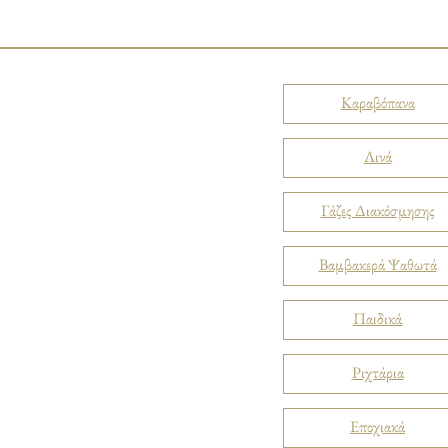
Καραβόπανα
Λινά
Γάζες Διακόσμησης
Βαμβακερά Ψαθωτά
Παιδικά
Ριχτάρια
Εποχιακά