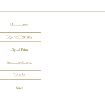
Half Panama
Γάζες για Κουρτίνα
Digital Print
Λεπτά Βαμβακερά
Βελούδα
Καρό