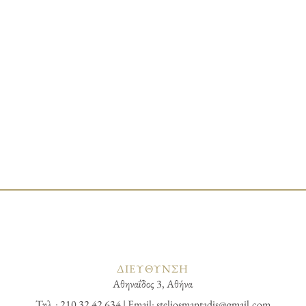
ΔΙΕΥΘΥΝΣΗ
Αθηναΐδος 3, Αθήνα
Τηλ.: 210 32 42 634 | Email:
steliosmantadis@gmail.com