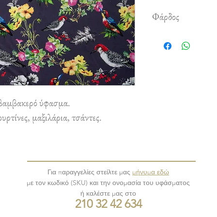
Φάρδος
1,50 m
βαμβακερό ύφασμα.
ρτίνες, μαξιλάρια, τσάντες.
Για παραγγελίες στείλτε μας
μήνυμα εδώ
με τον κωδικό (SKU) και την ονομασία του υφάσματος
ή καλέστε μας στο
210 32 42 634