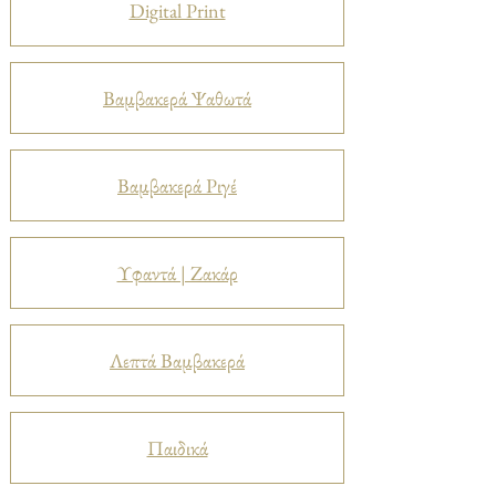
Digital Print
Βαμβακερά Ψαθωτά
Βαμβακερά Ριγέ
Υφαντά | Ζακάρ
Λεπτά Βαμβακερά
Παιδικά