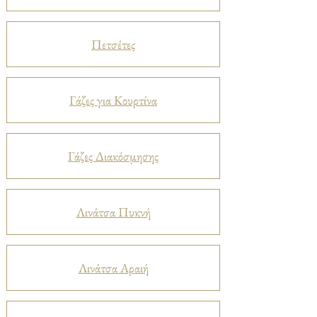
Πετσέτες
Γάζες για Κουρτίνα
Γάζες Διακόσμησης
Λινάτσα Πυκνή
Λινάτσα Αραιή