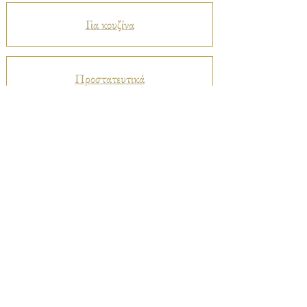
Για κουζίνα
Προστατευτικά
Βελούδα
Ριχτάρια
Μεταξωτά
Καπαρντίνες