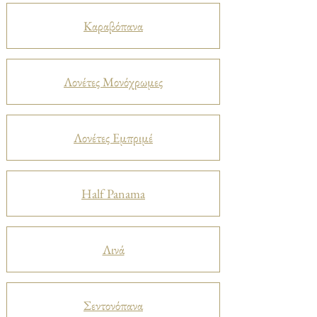
Καραβόπανα
Λονέτες Μονόχρωμες
Λονέτες Εμπριμέ
Half Panama
Λινά
Σεντονόπανα