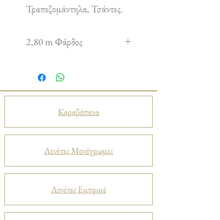
Τραπεζομάντηλα, Τσάντες.
2,80 m Φάρδος
Καραβόπανα
Λονέτες Μονόχρωμες
Λονέτες Εμπριμέ