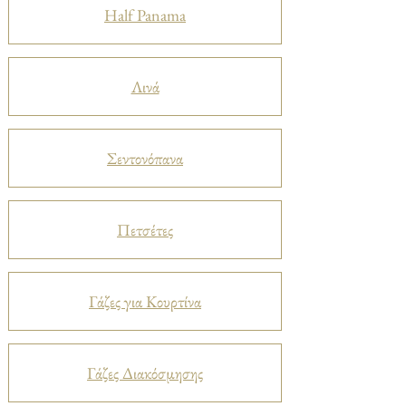
Half Panama
Λινά
Σεντονόπανα
Πετσέτες
Γάζες για Κουρτίνα
Γάζες Διακόσμησης