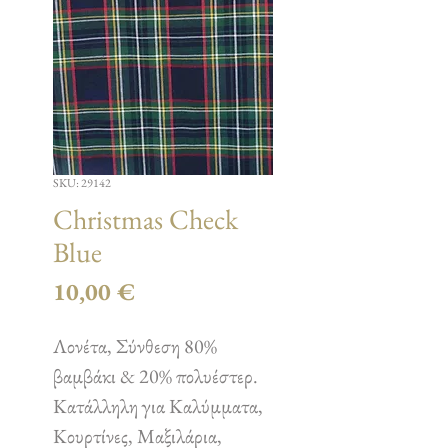
SKU: 29142
Christmas Check
Blue
Τιμή
10,00 €
Λονέτα, Σύνθεση 80%
βαμβάκι & 20% πολυέστερ.
Κατάλληλη για Καλύμματα,
Κουρτίνες, Μαξιλάρια,