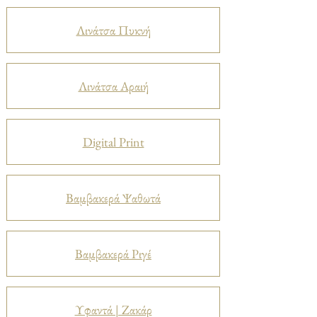
Λινάτσα Πυκνή
Λινάτσα Αραιή
Digital Print
Βαμβακερά Ψαθωτά
Βαμβακερά Ριγέ
Υφαντά | Ζακάρ