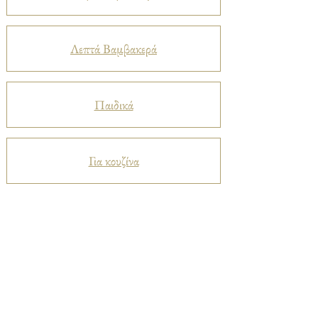
Λεπτά Βαμβακερά
Παιδικά
Για κουζίνα
Προστατευτικά
Βελούδα