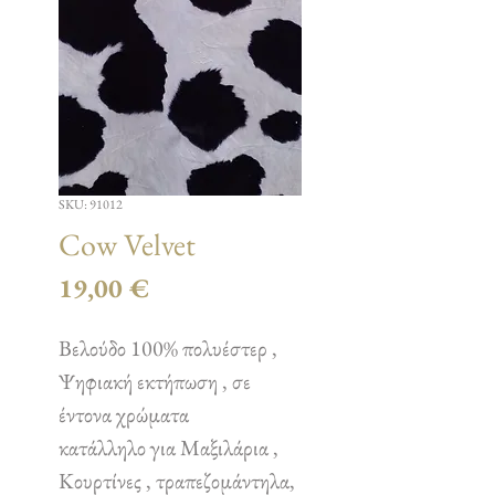
SKU: 91012
Cow Velvet
Τιμή
19,00 €
Βελούδο 100% πολυέστερ ,
Ψηφιακή εκτήπωση , σε
έντονα χρώματα
κατάλληλο για Μαξιλάρια ,
Κουρτίνες , τραπεζομάντηλα,