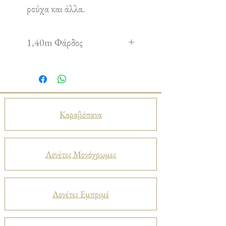
ρούχα και άλλα.
1,40m Φάρδος
Καραβόπανα
Λονέτες Μονόχρωμες
Λονέτες Εμπριμέ