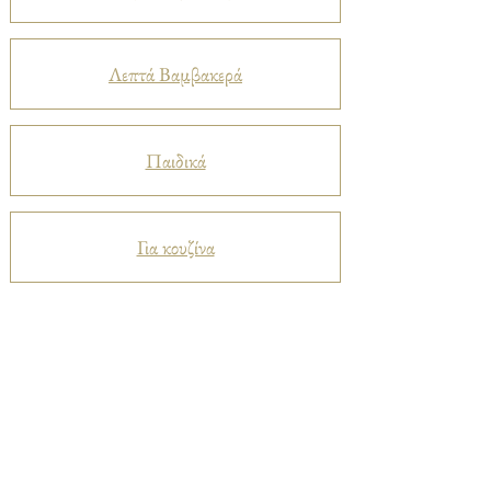
Λεπτά Βαμβακερά
Παιδικά
Για κουζίνα
Προστατευτικά
Βελούδα