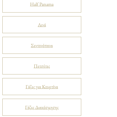
Half Panama
Λινά
Σεντονόπανα
Πετσέτες
Γάζες για Κουρτίνα
Γάζες Διακόσμησης