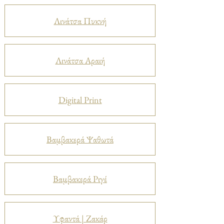
Λινάτσα Πυκνή
Λινάτσα Αραιή
Digital Print
Βαμβακερά Ψαθωτά
Βαμβακερά Ριγέ
Υφαντά | Ζακάρ