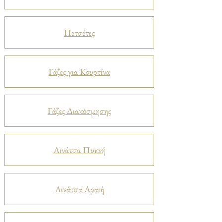
Πετσέτες
Γάζες για Κουρτίνα
Γάζες Διακόσμησης
Λινάτσα Πυκνή
Λινάτσα Αραιή