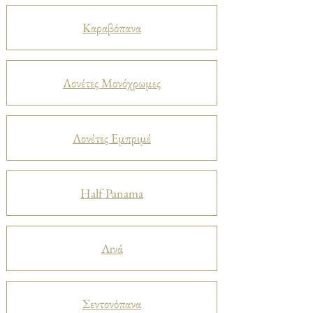
Καραβόπανα
Λονέτες Μονόχρωμες
Λονέτες Εμπριμέ
Half Panama
Λινά
Σεντονόπανα