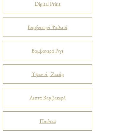
Digital Print
Βαμβακερά Ψαθωτά
Βαμβακερά Ριγέ
Υφαντά | Ζακάρ
Λεπτά Βαμβακερά
Παιδικά