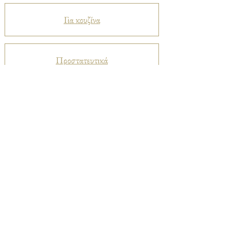
Για κουζίνα
Προστατευτικά
Βελούδα
Ριχτάρια
Μεταξωτά
Καπαρντίνες