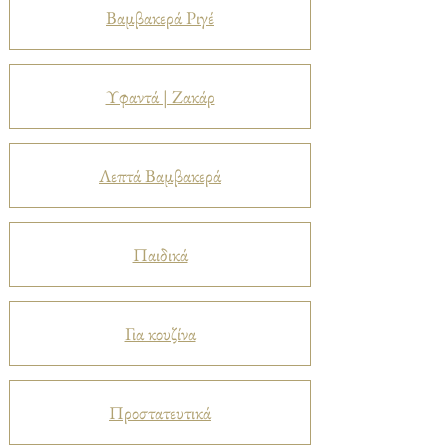
Βαμβακερά Ριγέ
Υφαντά | Ζακάρ
Λεπτά Βαμβακερά
Παιδικά
Για κουζίνα
Προστατευτικά