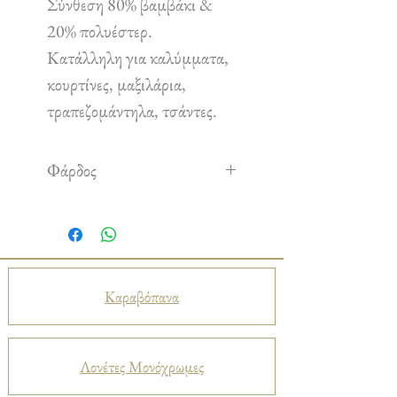
Σύνθεση 80% βαμβάκι &
20% πολυέστερ.
Κατάλληλη για καλύμματα,
κουρτίνες, μαξιλάρια,
τραπεζομάντηλα, τσάντες.
Φάρδος
2,80 m
Καραβόπανα
Λονέτες Μονόχρωμες