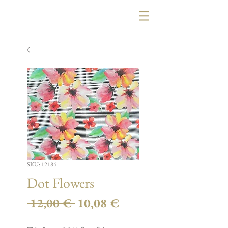
SKU: 12184
Dot Flowers
Κανονική
Τιμή
 12,00 € 
10,08 €
τιμή
Έκπτωσης