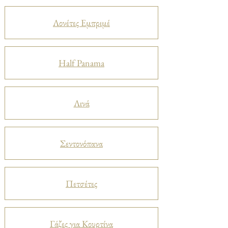
Λονέτες Εμπριμέ
Half Panama
Λινά
Σεντονόπανα
Πετσέτες
Γάζες για Κουρτίνα