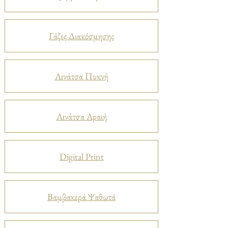
Γάζες Διακόσμησης
Λινάτσα Πυκνή
Λινάτσα Αραιή
Digital Print
Βαμβακερά Ψαθωτά