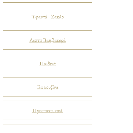
Υφαντά | Ζακάρ
Λεπτά Βαμβακερά
Παιδικά
Για κουζίνα
Προστατευτικά