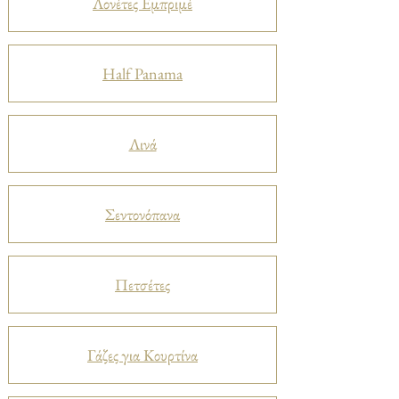
Λονέτες Εμπριμέ
Half Panama
Λινά
Σεντονόπανα
Πετσέτες
Γάζες για Κουρτίνα