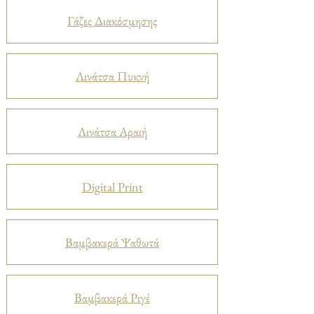
Γάζες Διακόσμησης
Λινάτσα Πυκνή
Λινάτσα Αραιή
Digital Print
Βαμβακερά Ψαθωτά
Βαμβακερά Ριγέ