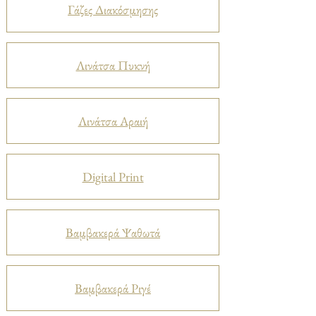
Γάζες Διακόσμησης
Λινάτσα Πυκνή
Λινάτσα Αραιή
Digital Print
Βαμβακερά Ψαθωτά
Βαμβακερά Ριγέ