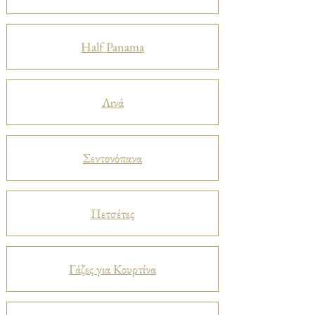
Half Panama
Λινά
Σεντονόπανα
Πετσέτες
Γάζες για Κουρτίνα