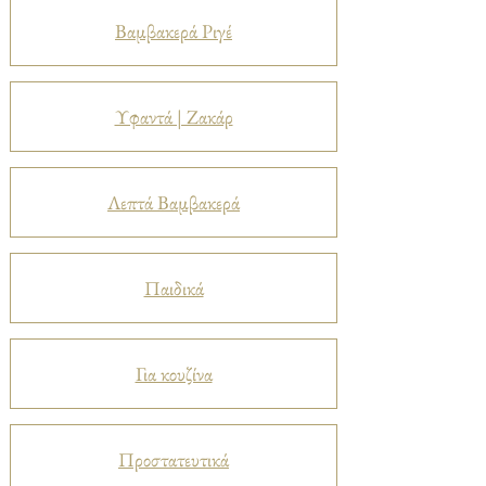
Βαμβακερά Ριγέ
Υφαντά | Ζακάρ
Λεπτά Βαμβακερά
Παιδικά
Για κουζίνα
Προστατευτικά