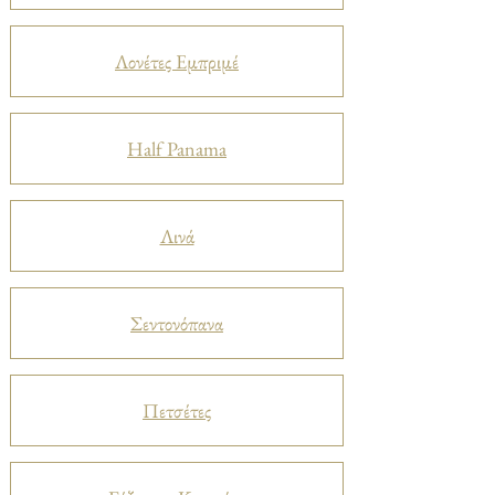
Λονέτες Εμπριμέ
Half Panama
Λινά
Σεντονόπανα
Πετσέτες