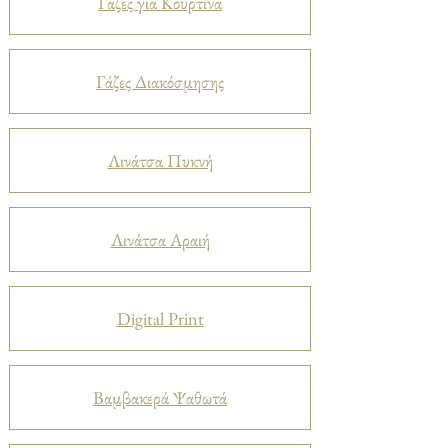
Γάζες για Κουρτίνα
Γάζες Διακόσμησης
Λινάτσα Πυκνή
Λινάτσα Αραιή
Digital Print
Βαμβακερά Ψαθωτά