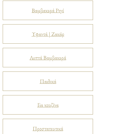
Βαμβακερά Ριγέ
Υφαντά | Ζακάρ
Λεπτά Βαμβακερά
Παιδικά
Για κουζίνα
Προστατευτικά