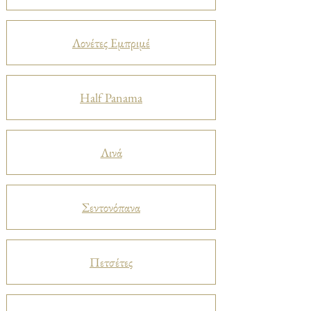
Λονέτες Εμπριμέ
Half Panama
Λινά
Σεντονόπανα
Πετσέτες