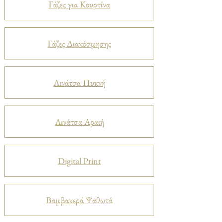
Γάζες για Κουρτίνα
Γάζες Διακόσμησης
Λινάτσα Πυκνή
Λινάτσα Αραιή
Digital Print
Βαμβακερά Ψαθωτά