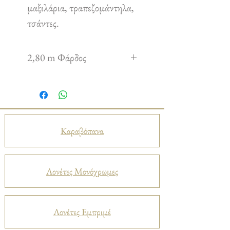
μαξιλάρια, τραπεζομάντηλα,
τσάντες.
2,80 m Φάρδος
Καραβόπανα
Λονέτες Μονόχρωμες
Λονέτες Εμπριμέ