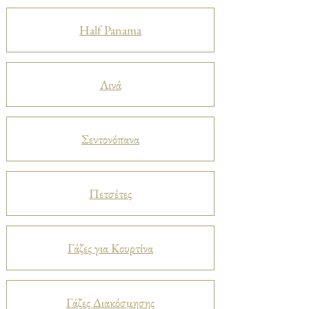
Half Panama
Λινά
Σεντονόπανα
Πετσέτες
Γάζες για Κουρτίνα
Γάζες Διακόσμησης