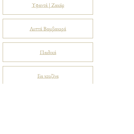
Υφαντά | Ζακάρ
Λεπτά Βαμβακερά
Παιδικά
Για κουζίνα
Προστατευτικά
Βελούδα