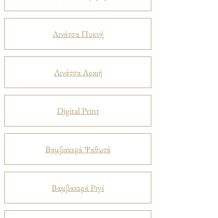
Λινάτσα Πυκνή
Λινάτσα Αραιή
Digital Print
Βαμβακερά Ψαθωτά
Βαμβακερά Ριγέ