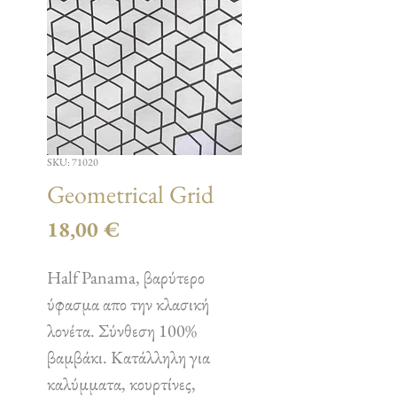
SKU: 71020
Geometrical Grid
Τιμή
18,00 €
Half Panama, βαρύτερο
ύφασμα απο την κλασική
λονέτα. Σύνθεση 100%
βαμβάκι. Κατάλληλη για
καλύμματα, κουρτίνες,