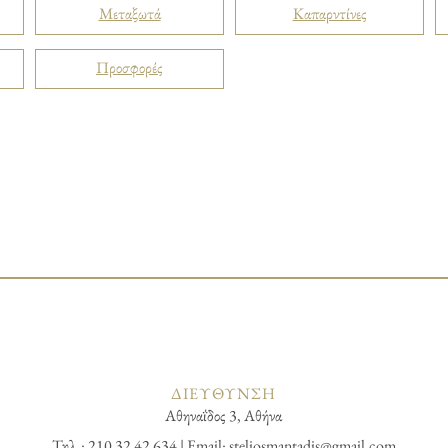
Μεταξωτά
Καπαρντίνες
Προσφορές
ΔΙΕΥΘΥΝΣΗ
Αθηναΐδος 3, Αθήνα
Τηλ.: 210 32 42 634 | Email:
steliosmantadis@gmail.com