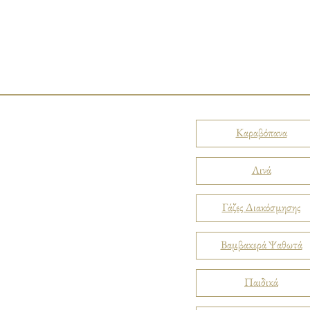
Καραβόπανα
Λινά
Γάζες Διακόσμησης
Βαμβακερά Ψαθωτά
Παιδικά