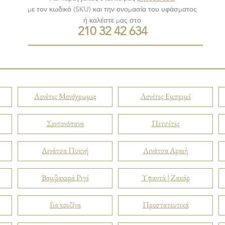
με τον κωδικό (SKU) και την ονομασία του υφάσματος
ή καλέστε μας στο
210 32 42 634
Λονέτες Μονόχρωμες
Λονέτες Εμπριμέ
Σεντονόπανα
Πετσέτες
Λινάτσα Πυκνή
Λινάτσα Αραιή
Βαμβακερά Ριγέ
Υφαντά | Ζακάρ
Για κουζίνα
Προστατευτικά