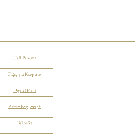
Half Panama
Γάζες για Κουρτίνα
Digital Print
Λεπτά Βαμβακερά
Βελούδα