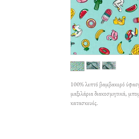
100% λεπτό βαμβακερό ύφασμ
μαξιλάρια διακοσμητικά, μπομ
κατασκευές.