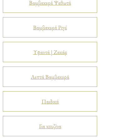
Βαμβακερά Ψαθωτά
Βαμβακερά Ριγέ
Υφαντά | Ζακάρ
Λεπτά Βαμβακερά
Παιδικά
Για κουζίνα