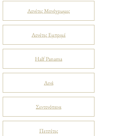
Λονέτες Μονόχρωμες
Λονέτες Εμπριμέ
Half Panama
Λινά
Σεντονόπανα
Πετσέτες