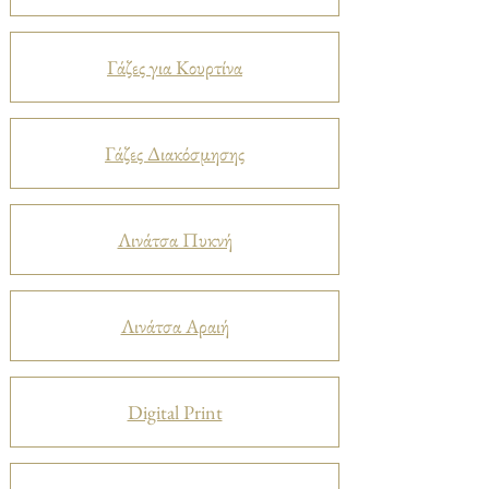
Γάζες για Κουρτίνα
Γάζες Διακόσμησης
Λινάτσα Πυκνή
Λινάτσα Αραιή
Digital Print