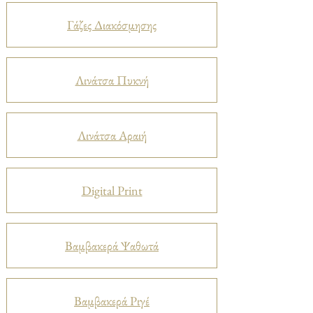
Γάζες Διακόσμησης
Λινάτσα Πυκνή
Λινάτσα Αραιή
Digital Print
Βαμβακερά Ψαθωτά
Βαμβακερά Ριγέ