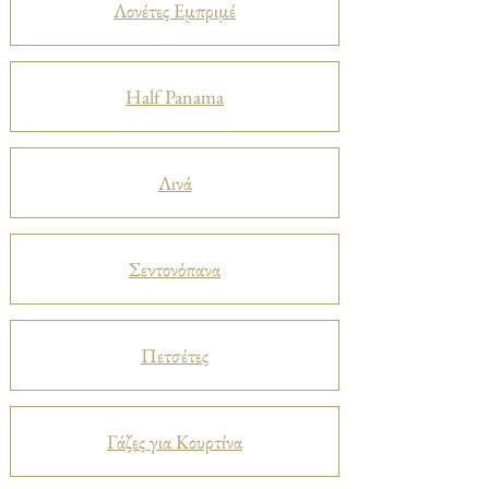
Λονέτες Εμπριμέ
Half Panama
Λινά
Σεντονόπανα
Πετσέτες
Γάζες για Κουρτίνα