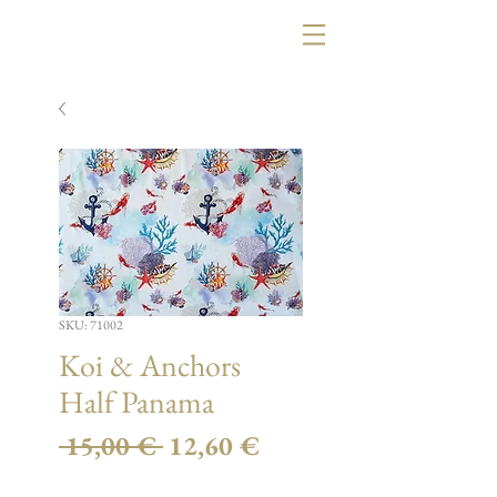
SKU: 71002
Koi & Anchors
Half Panama
Κανονική
Τιμή
 15,00 € 
12,60 €
τιμή
Έκπτωσης