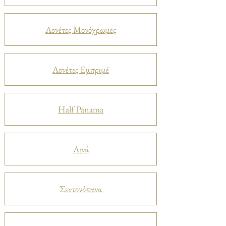
Λονέτες Μονόχρωμες
Λονέτες Εμπριμέ
Half Panama
Λινά
Σεντονόπανα