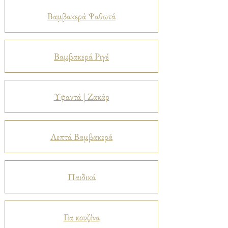
Βαμβακερά Ψαθωτά
Βαμβακερά Ριγέ
Υφαντά | Ζακάρ
Λεπτά Βαμβακερά
Παιδικά
Για κουζίνα