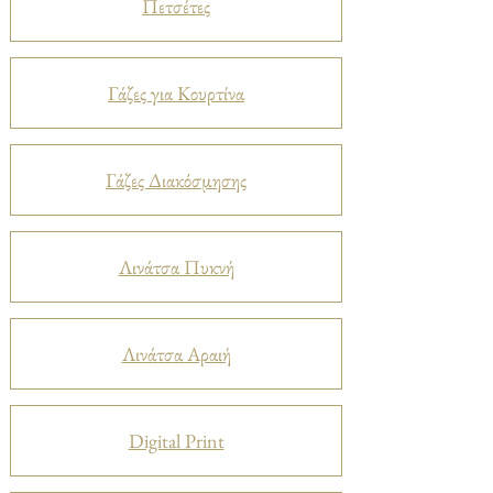
Πετσέτες
Γάζες για Κουρτίνα
Γάζες Διακόσμησης
Λινάτσα Πυκνή
Λινάτσα Αραιή
Digital Print