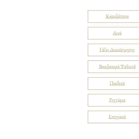
Καραβόπανα
Λινά
Γάζες Διακόσμησης
Βαμβακερά Ψαθωτά
Παιδικά
Ριχτάρια
Εποχιακά