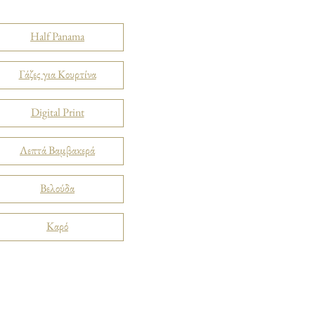
Half Panama
Γάζες για Κουρτίνα
Digital Print
Λεπτά Βαμβακερά
Βελούδα
Καρό