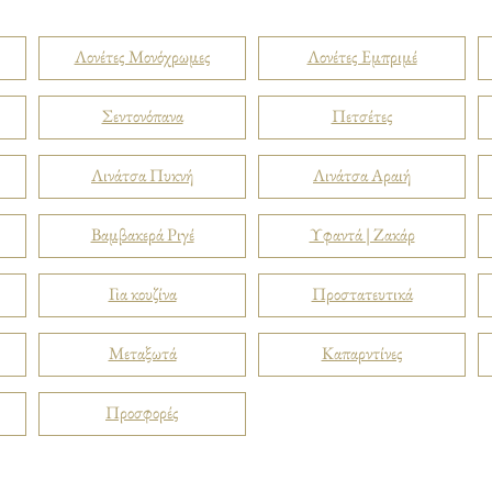
Λονέτες Μονόχρωμες
Λονέτες Εμπριμέ
Σεντονόπανα
Πετσέτες
Λινάτσα Πυκνή
Λινάτσα Αραιή
Βαμβακερά Ριγέ
Υφαντά | Ζακάρ
Για κουζίνα
Προστατευτικά
Μεταξωτά
Καπαρντίνες
Προσφορές