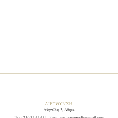
ΔΙΕΥΘΥΝΣΗ
Αθηναΐδος 3, Αθήνα
Τηλ.: 210 32 42 634 | Email:
steliosmantadis@gmail.com