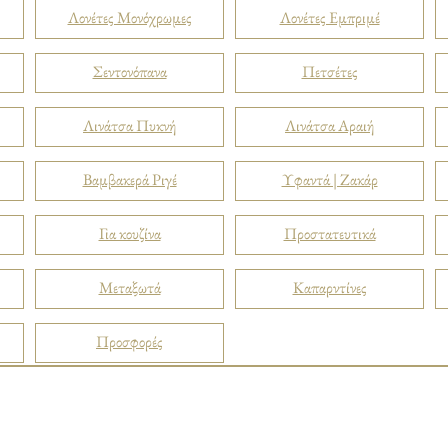
Λονέτες Μονόχρωμες
Λονέτες Εμπριμέ
Σεντονόπανα
Πετσέτες
Λινάτσα Πυκνή
Λινάτσα Αραιή
Βαμβακερά Ριγέ
Υφαντά | Ζακάρ
Για κουζίνα
Προστατευτικά
Μεταξωτά
Καπαρντίνες
Προσφορές