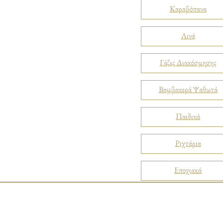
Καραβόπανα
Λινά
Γάζες Διακόσμησης
Βαμβακερά Ψαθωτά
Παιδικά
Ριχτάρια
Εποχιακά