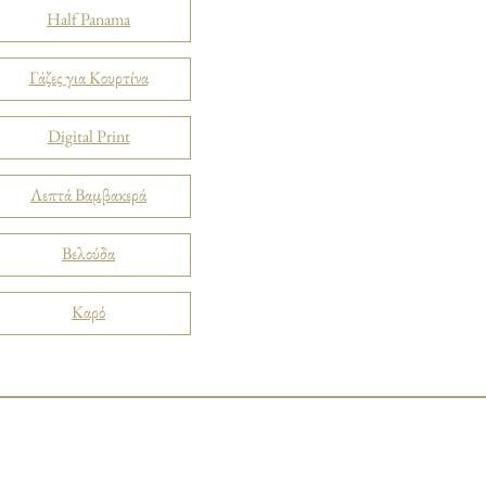
Half Panama
Γάζες για Κουρτίνα
Digital Print
Λεπτά Βαμβακερά
Βελούδα
Καρό