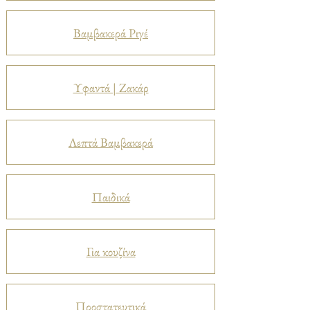
Βαμβακερά Ριγέ
Υφαντά | Ζακάρ
Λεπτά Βαμβακερά
Παιδικά
Για κουζίνα
Προστατευτικά