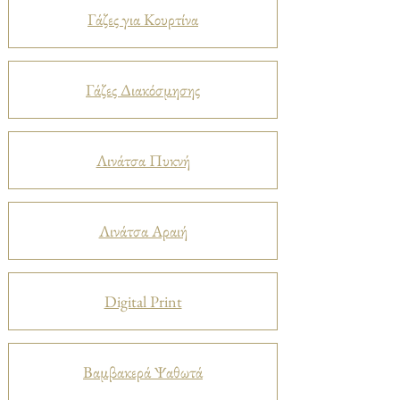
Γάζες για Κουρτίνα
Γάζες Διακόσμησης
Λινάτσα Πυκνή
Λινάτσα Αραιή
Digital Print
Βαμβακερά Ψαθωτά