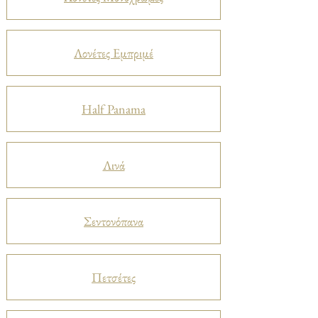
Λονέτες Εμπριμέ
Half Panama
Λινά
Σεντονόπανα
Πετσέτες