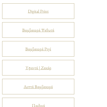
Digital Print
Βαμβακερά Ψαθωτά
Βαμβακερά Ριγέ
Υφαντά | Ζακάρ
Λεπτά Βαμβακερά
Παιδικά