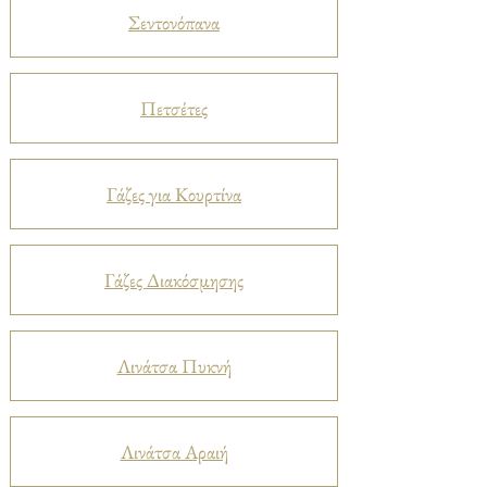
Σεντονόπανα
Πετσέτες
Γάζες για Κουρτίνα
Γάζες Διακόσμησης
Λινάτσα Πυκνή
Λινάτσα Αραιή