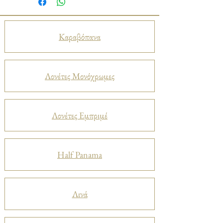
Καραβόπανα
Λονέτες Μονόχρωμες
Λονέτες Εμπριμέ
Half Panama
Λινά