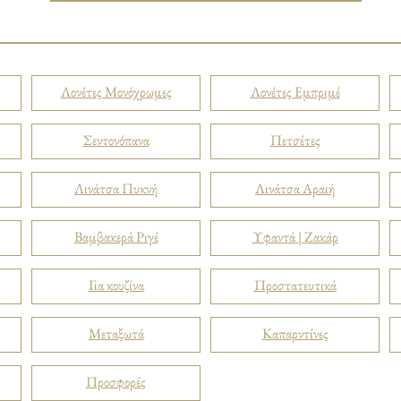
Λονέτες Μονόχρωμες
Λονέτες Εμπριμέ
Σεντονόπανα
Πετσέτες
Λινάτσα Πυκνή
Λινάτσα Αραιή
Βαμβακερά Ριγέ
Υφαντά | Ζακάρ
Για κουζίνα
Προστατευτικά
Μεταξωτά
Καπαρντίνες
Προσφορές