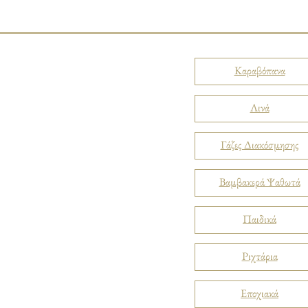
Καραβόπανα
Λινά
Γάζες Διακόσμησης
Βαμβακερά Ψαθωτά
Παιδικά
Ριχτάρια
Εποχιακά