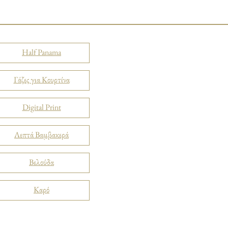
Half Panama
Γάζες για Κουρτίνα
Digital Print
Λεπτά Βαμβακερά
Βελούδα
Καρό