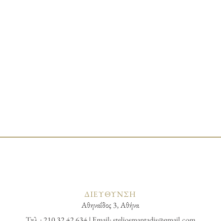
ΔΙΕΥΘΥΝΣΗ
Αθηναΐδος 3, Αθήνα
Τηλ.: 210 32 42 634 | Email:
steliosmantadis@gmail.com