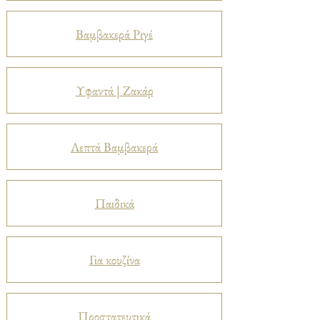
Βαμβακερά Ριγέ
Υφαντά | Ζακάρ
Λεπτά Βαμβακερά
Παιδικά
Για κουζίνα
Προστατευτικά