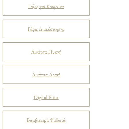
Γάζες για Κουρτίνα
Γάζες Διακόσμησης
Λινάτσα Πυκνή
Λινάτσα Αραιή
Digital Print
Βαμβακερά Ψαθωτά