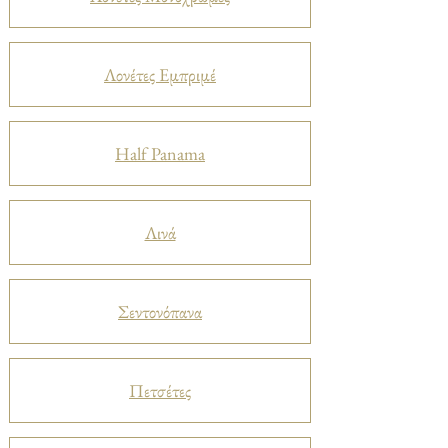
Λονέτες Εμπριμέ
Half Panama
Λινά
Σεντονόπανα
Πετσέτες