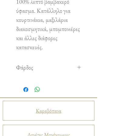
100% λεπτό βαμβακερό
ύφασμα. Κατάλληλο για
κουρτινάκια, μαξιλάρια
διακοσμητικά, μπομπονιέρες
και άλλες διάφορες
κατασκευές.
Φάρδος
1,60 m
Καραβόπανα
Λονέτες Μονόχρωμες