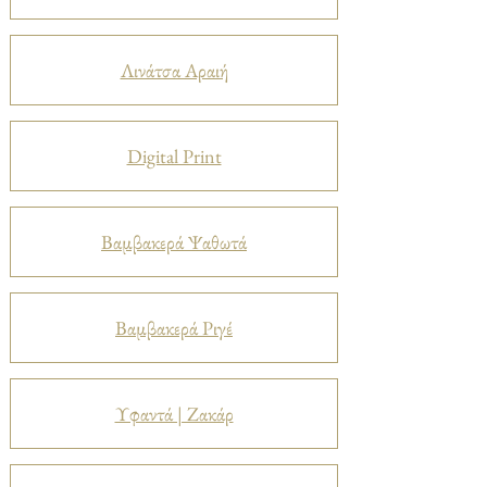
Λινάτσα Αραιή
Digital Print
Βαμβακερά Ψαθωτά
Βαμβακερά Ριγέ
Υφαντά | Ζακάρ