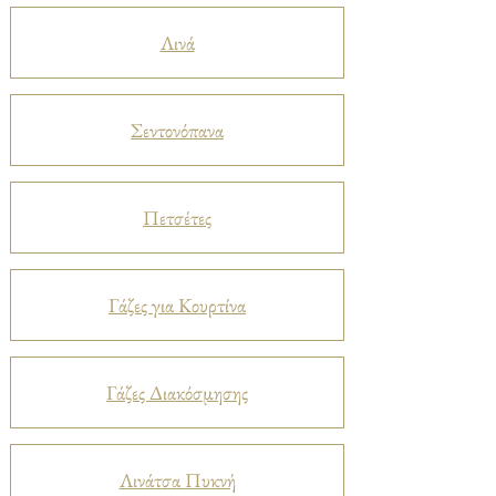
Λινά
Σεντονόπανα
Πετσέτες
Γάζες για Κουρτίνα
Γάζες Διακόσμησης
Λινάτσα Πυκνή