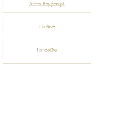
Λεπτά Βαμβακερά
Παιδικά
Για κουζίνα
Προστατευτικά
Βελούδα
Ριχτάρια