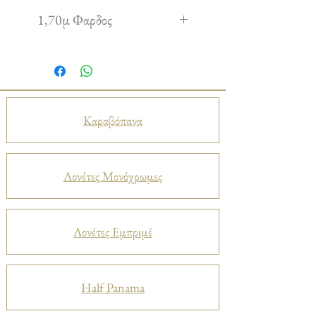
1,70μ Φαρδος
Καραβόπανα
Λονέτες Μονόχρωμες
Λονέτες Εμπριμέ
Half Panama