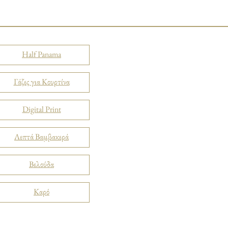
Half Panama
Γάζες για Κουρτίνα
Digital Print
Λεπτά Βαμβακερά
Βελούδα
Καρό