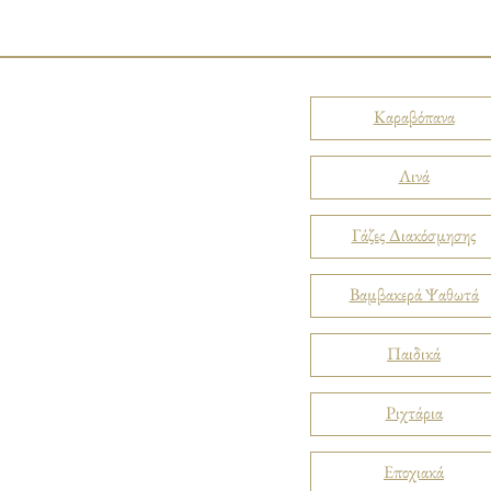
Καραβόπανα
Λινά
Γάζες Διακόσμησης
Βαμβακερά Ψαθωτά
Παιδικά
Ριχτάρια
Εποχιακά