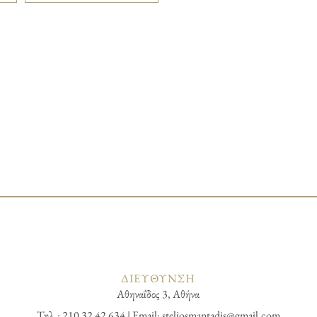
ΔΙΕΥΘΥΝΣΗ
Αθηναΐδος 3, Αθήνα
Τηλ.: 210 32 42 634 | Email:
steliosmantadis@gmail.com