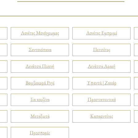
Λονέτες Μονόχρωμες
Λονέτες Εμπριμέ
Σεντονόπανα
Πετσέτες
Λινάτσα Πυκνή
Λινάτσα Αραιή
Βαμβακερά Ριγέ
Υφαντά | Ζακάρ
Για κουζίνα
Προστατευτικά
Μεταξωτά
Καπαρντίνες
Προσφορές