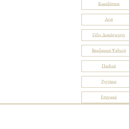
Καραβόπανα
Λινά
Γάζες Διακόσμησης
Βαμβακερά Ψαθωτά
Παιδικά
Ριχτάρια
Εποχιακά