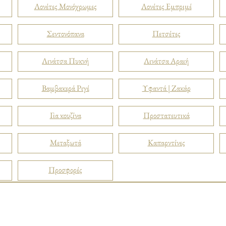
Λονέτες Μονόχρωμες
Λονέτες Εμπριμέ
Σεντονόπανα
Πετσέτες
Λινάτσα Πυκνή
Λινάτσα Αραιή
Βαμβακερά Ριγέ
Υφαντά | Ζακάρ
Για κουζίνα
Προστατευτικά
Μεταξωτά
Καπαρντίνες
Προσφορές