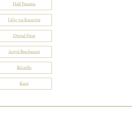
Half Panama
Γάζες για Κουρτίνα
Digital Print
Λεπτά Βαμβακερά
Βελούδα
Καρό